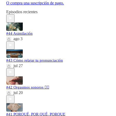
O compra una suscripción de pago.
Episodios recientes
#44 Asimilación
ago 3
#43 Cómo relajar tu pronunciación
jul 27
#42 Orgasmos sonoros 🐦‍🔥
jul 20
#41 PORQUÉ, POR QUÉ, PORQUE