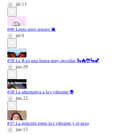
jul 13
#40 Lento pero seguro 🐌
jul 6
#39 La R es una fauna muy peculiar 🐍🐲🐉🦕🦖
jun 29
#38 La alternativa a la r vibrante 👽
jun 22
#37 La relación entre la r vibrante y el sexo
jun 15