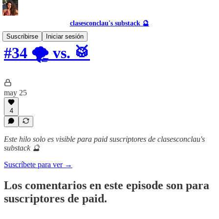
clasesconclau's substack 🔮
Suscribirse
Iniciar sesión
#34 🌪️ vs. 🥁
may 25
4
Este hilo solo es visible para paid suscriptores de clasesconclau's
substack 🔮
Suscríbete para ver →
Los comentarios en este episode son para
suscriptores de paid.