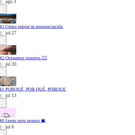
ago 3
43 Cómo relajar tu pronunciación
jul 27
42 Orgasmos sonoros 🐦‍🔥
jul 20
41 PORQUÉ, POR QUÉ, PORQUE
jul 13
40 Lento pero seguro 🐌
jul 6