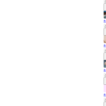
#
#
#
#