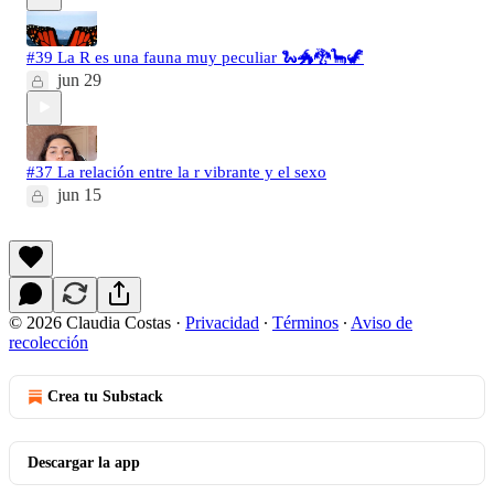
#39 La R es una fauna muy peculiar 🐍🐲🐉🦕🦖
jun 29
#37 La relación entre la r vibrante y el sexo
jun 15
© 2026 Claudia Costas
·
Privacidad
∙
Términos
∙
Aviso de
recolección
Crea tu Substack
Descargar la app