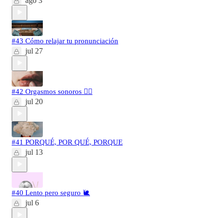
ago 3
#43 Cómo relajar tu pronunciación
jul 27
#42 Orgasmos sonoros 🐦‍🔥
jul 20
#41 PORQUÉ, POR QUÉ, PORQUE
jul 13
#40 Lento pero seguro 🐌
jul 6