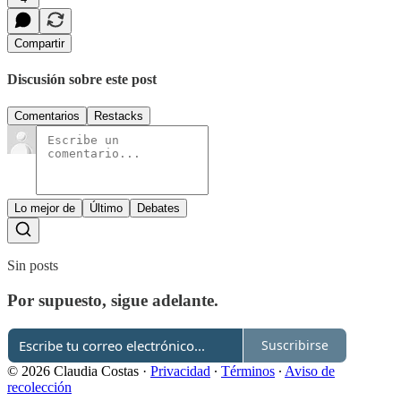
Compartir
Discusión sobre este post
Comentarios
Restacks
Lo mejor de
Último
Debates
Sin posts
Por supuesto, sigue adelante.
Suscribirse
© 2026 Claudia Costas
·
Privacidad
∙
Términos
∙
Aviso de
recolección