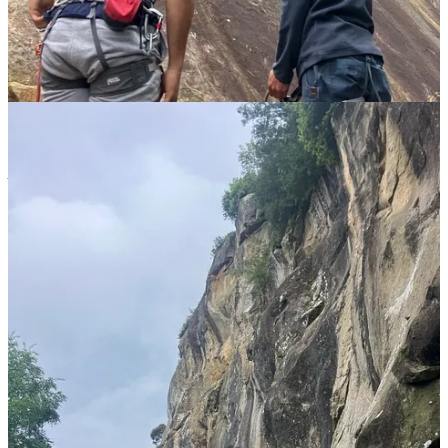
Cómo le pides los pintxos al camarero.
Qué dices cuando cruzas la puerta del bar.
Pedir que te incluyan en un plan sin usar estructuras que aparecen en
el libro pero no usa ni dios.
Los tiempos verbales aparecen en todas estas frases. Por mucho que
te esfuerces, es imposible esconderse de ellos.
Puedo, pude,
pudiera, podía.
Según los tiempos verbales que uses y cómo los uses, la gente que te
escucha puede decir:
Otro guiri más en Bilbao.
O algo así como:
Coño, me veo con este tío haciendo los planes que me gustan.
No solo conocí a gente vasca de puta madre, sino que también
insistieron en presentarme a sus perros, me enseñaron sitios que no
aparecen ni en la segunda ni en la tercera página de Google, y el
último día hasta me llevaron al aeropuerto.
Si quieres estar en sitios donde no va mucha gente, tienes que hacer