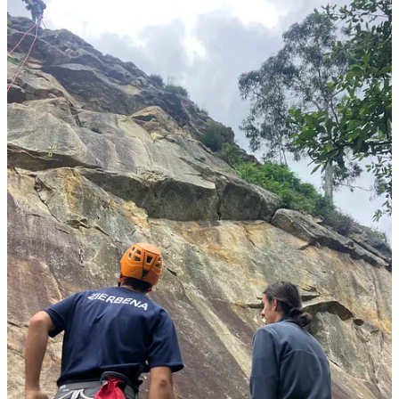
En el País Vasco se escala con lluvia y sin magnesio.
Lo siguiente es irse a la playa, jugar a las palas y disfrutar de la
puesta de sol.
Algunos dirán:
pretty privilege.
Piensa lo que queiras, querido.
Si conseguí un viaje diferente al que hace todo el mundo es por
otros motivos. Quizás te parece estúpido lo que voy a decir, pero lo
que te lleva a conectar con los demás no es simplemente “hablar el
mismo idioma”, “sacarte el DELE C1” o haber estudiado español
durante cuatro años en la universidad.
Muchas veces no es suficiente con tus buenas intenciones o con
desearlo muy muy fuerte. Necesitas hablar como nosotros, y eso lo
leemos en las frases sutiles: