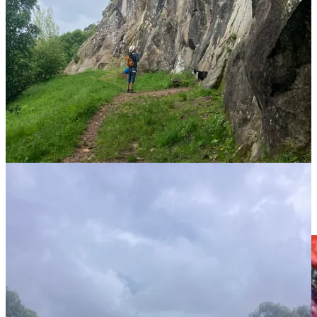
lo que no hace mucha gente.
Sabes que esto es un proyecto que dura toda la vida. Pero puedes
empezar con mi vídeo
Habla con intuición 🔮✨👁️,
que dura 40
minutos.
Un vídeo donde te explico cómo funciona nuestro cerebro cuando
decidimos usar el presente, el pretérito indefinido y el imperfecto.
El vídeo cuesta 40€ y se compra haciendo
click aquí
.
Puedes comprarlo hoy y que tu próximo viaje a España sea
diferente. O puedes seguir ignorándolo, y entonces tus siguientes
vacaciones seguirán siendo como las del resto de la gente: moverte
por España como si estuvieras detrás de un cristal.