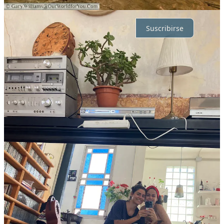
Por supuesto, sigue adelante.
Suscribirse
© 2026 Claudia Costas
·
Privacidad
∙
Términos
∙
Aviso de
recolección
Crea tu Substack
Descargar la app
Substack
es el hogar de la gran cultura