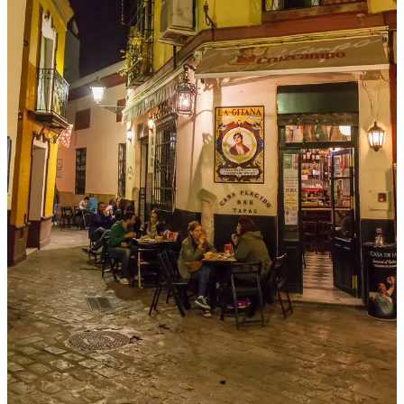
Un abrazo 🦋,
Clau
1
Compartir
Discusión sobre este post
Comentarios
Restacks
Lo mejor de
Último
Debates
Sin posts