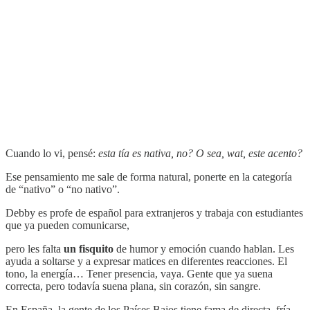
Cuando lo vi, pensé:
esta tía es nativa, no? O sea, wat, este acento?
Ese pensamiento me sale de forma natural, ponerte en la categoría
de “nativo” o “no nativo”.
Debby es profe de español para extranjeros y trabaja con estudiantes
que ya pueden comunicarse,
pero les falta
un fisquito
de humor y emoción cuando hablan. Les
ayuda a soltarse y a expresar matices en diferentes reacciones. El
tono, la energía… Tener presencia, vaya. Gente que ya suena
correcta, pero todavía suena plana, sin corazón, sin sangre.
En España, la gente de los Países Bajos tiene fama de directa, fría,