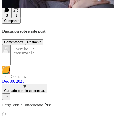
8
3
1
Compartir
Discusión sobre este post
Comentarios
Restacks
Joan Comellas
Dec 30, 2025
Gustado por clasesconclau
Larga vida al sincericidio 🙌♥️