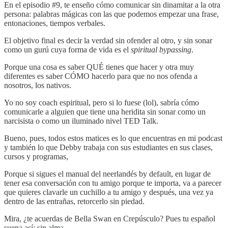
En el episodio #9, te enseño cómo comunicar sin dinamitar a la otra
persona: palabras mágicas con las que podemos empezar una frase,
entonaciones, tiempos verbales.
El objetivo final es decir la verdad sin ofender al otro, y sin sonar
como un gurú cuya forma de vida es el
spiritual bypassing
.
Porque una cosa es saber QUÉ tienes que hacer y otra muy
diferentes es saber CÓMO hacerlo para que no nos ofenda a
nosotros, los nativos.
Yo no soy coach espiritual, pero si lo fuese (lol), sabría cómo
comunicarle a alguien que tiene una heridita sin sonar como un
narcisista o como un iluminado nivel TED Talk.
Bueno, pues, todos estos matices es lo que encuentras en mi podcast
y también lo que Debby trabaja con sus estudiantes en sus clases,
cursos y programas,
Porque si sigues el manual del neerlandés by default, en lugar de
tener esa conversación con tu amigo porque te importa, va a parecer
que quieres clavarle un cuchillo a tu amigo y después, una vez ya
dentro de las entrañas, retorcerlo sin piedad.
Mira, ¿te acuerdas de Bella Swan en Crepúsculo? Pues tu español
suena así: sin alma.