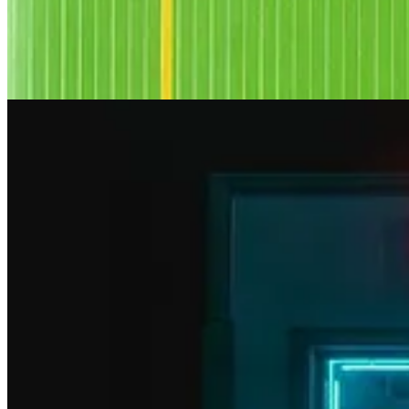
En serio, yo no puedo ver otra cosa. Me da igual que me estés contand
Tu español suena a conjugación, a diccionario y a dictado. Cuando en 
El futuro solamente se usa bien cuando en la cabeza de los nativos no 
Nuestra amígdala está tranquila porque estamos escuchando a una per
El curso cuesta 350€, pero mañana (con los audios) sube de precio.