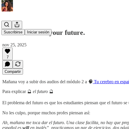
Good luck with your future.
Suscribirse
Iniciar sesión
nov 25, 2025
7
Compartir
Mañana voy a subir dos audios del módulo 2 a
🧠
Tu cerebro en espa
Para explicar 🔮
el futuro
🔮
El problema del futuro es que los estudiantes piensan que el futuro se
No les culpo, porque muchos profes piensan así:
Ah, mañana me toca dar el futuro. Una clase facilita, no hay que prep
español es
will
en inglés”, practicamos un par de ejercicios, dos pági