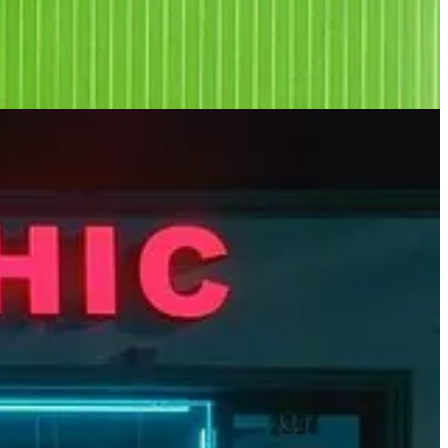
a todo lo demás.
uede sonar así:
aro, feo, artificial.