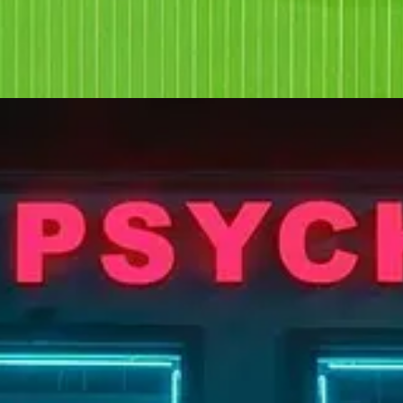
o qué tal tus vacaciones en Perú, porque ese futuro mal puesto eclipsa 
realidad, con un par de audios y una explicación decente, tu español p
pasa nada. No hay una alerta, no hay una alarma, no hay nada que suene r
sona, no un autómata.