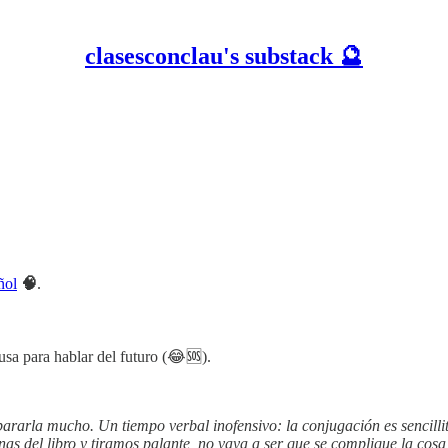
clasesconclau's substack 🔮
ñol
🧠
.
 usa para hablar del futuro (😂🆘).
ararla mucho. Un tiempo verbal inofensivo: la conjugación es sencillita
nas del libro y tiramos palante, no vaya a ser que se complique la cos