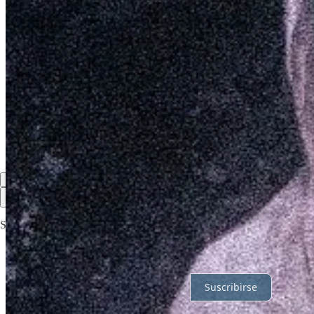
7
Compartir
Discusión sobre este post
Comentarios
Restacks
Lo mejor de
Último
Debates
Sin posts
Por supuesto, sigue adelante.
Suscribirse
© 2026 Claudia Costas
·
Privacidad
∙
Términos
∙
Aviso de recolecció