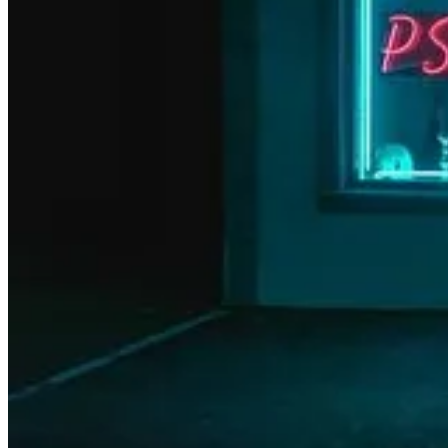
Haz click
aquí
para comprarlo ya y que tu español deje de sonar a enc
Y si no lo compras, te dejo este mensajito: