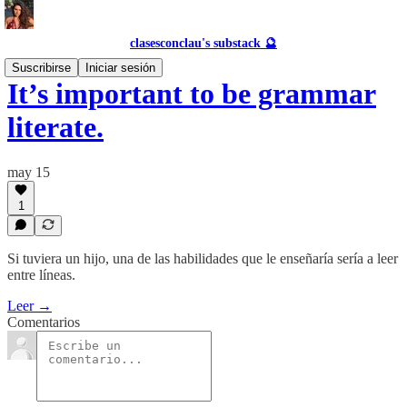
clasesconclau's substack 🔮
Suscribirse
Iniciar sesión
It’s important to be grammar
literate.
may 15
1
Si tuviera un hijo, una de las habilidades que le enseñaría sería a leer
entre líneas.
Leer →
Comentarios