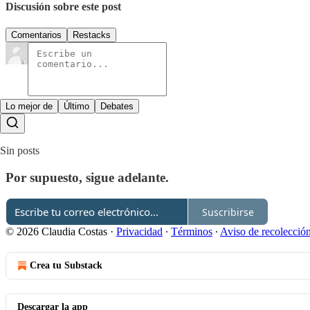
Discusión sobre este post
Comentarios
Restacks
Lo mejor de
Último
Debates
Sin posts
Por supuesto, sigue adelante.
Suscribirse
© 2026 Claudia Costas
·
Privacidad
∙
Términos
∙
Aviso de recolecció
Crea tu Substack
Descargar la app