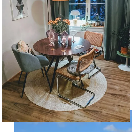
hablándome a mí misma, y por eso la gente que empieza pagando
una suscripción mensual de prueba decide quedarse. Una vez que
entras, te prometo que no quieres salir.
El segundo comentario de Paloma:
lo que Claudia enseña no se
enseña en los másters para profes de español.
Paloma tiene dos másters para profes, así que puede hablar con
criterio. Yo solo tengo uno. Dije:
uno ya me basta, porque con lo
que me enseñan aquí no voy a ningún lado.
Por suerte, vivimos en la era de internet, así que todo lo que aprendí
lo aprendí por mi cuenta. Artículos de universidad, vídeos de
Youtube, foros donde la gente discute.
Por suerte también, soy una persona que sale a la calle, que habla
con la gente y que se relaciona (con conflictos incluidos), así que
todo lo que escucho, observo y aprendo también te lo transmito, así
que te doy este valor crudo de la pronunciación en español. El valor
de la pronunciación en un mundo incontrolable.