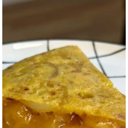
Los tres somos profes: Ignacio es profe de inglés en la escuela
pública en España y Paloma y yo tenemos el mismo trabajo. Profes
de español para extranjeros. Pero Paloma trabaja a miles de
kilómetros de aquí: en Asia.
Hablábamos de trabajo, así que en un momento dado, salió el tema
de mi podcast.
Ignacio me preguntó que de qué carajo hablo en mi podcast, así que
como Paloma está suscrita, le dije:
tía, explícalo tú.
Y le dijo a su hermano dos cosas.
La primera:
lo que ves es lo que hay
, señalándome con el dedo.