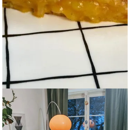
Paloma me conoce desde hace ocho años y cuando escucha mis
episodios sabe que son episodios, pero podrían ser los audios de 8
minutos que le envío cada semana hablándome de mis dramas,
anécdotas, pensamientos más profundos o reflexiones.
La mayoría de la gente y de creadores de contenido online tienen
una “façade persona” cuando aparecen en público o en su contenido
que es diferente a cuando hablas con ellos directamente, cara a cara,
en persona.
Por eso muchas veces te encuentras a una persona completamente
diferente cuando reservas una sesión de terapia, un curso de yoga o
compras una clase de español. En mi caso, si me conocieras
personalmente, nunca notarías esta diferencia porque me resulta
física y psicológicamente imposible no ser yo misma en todo lo que
hago. En este caso: el podcast.
¿Sobre mi forma de hablar, articular, modular? Lo mismo.
Yo no hablo con pausas innecesarias, artificiales para facilitarle la
vida a los estudiantes. No meto silencios falsos para que “se
entienda mejor”. Antes me muero. Eso en términos de ritmo y
velocidad. Paloma escucha mi podcast a la velocidad por defecto, no
necesita ponerlo a x2.
Entonces: los grabo como si estuviera pensando en voz alta,