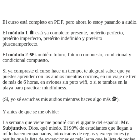
El curso está completo en PDF, pero ahora lo estoy pasando a audio.
El
módulo 1 🪩
está ya completo: presente, pretérito perfecto,
pretérito imperfecto, pretérito indefinido y pretérito
pluscuamperfecto.
El
módulo 2 🪭
también: futuro, futuro compuesto, condicional y
condicional compuesto.
Si ya compraste el curso hace un tiempo, te alegrará saber que ya
puedes aprender con los audios mientras cocinas, en un viaje de tren
de más de 6 horas, en aviones sin puto wifi, o si te tumbas en la
playa para practicar mindfulness.
(Sí, yo sé escuchas mis audios mientras haces algo más 🕵️).
Y antes de que se me olvide:
La semana que viene me pondré con el gigante del español:
Mr.
Subjuntivo
. Dios, qué miedo. El 90% de estudiantes que llegan a
mí lo hacen empachados, intoxicados de reglas y excepciones (y
resulta que la lista de excepciones es más larga que la lista de reglas