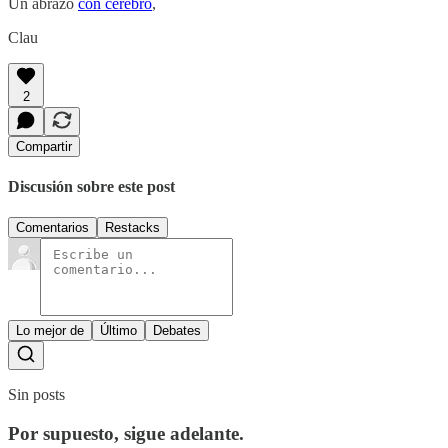
Un abrazo
con cerebro
,
Clau
2
Compartir
Discusión sobre este post
Comentarios
Restacks
Lo mejor de
Último
Debates
Sin posts
Por supuesto, sigue adelante.