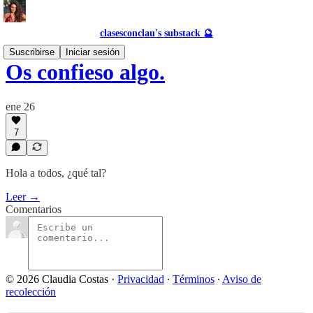
clasesconclau's substack 🔮
Suscribirse
Iniciar sesión
Os confieso algo.
ene 26
7
Hola a todos, ¿qué tal?
Leer →
Comentarios
© 2026 Claudia Costas
·
Privacidad
∙
Términos
∙
Aviso de
recolección