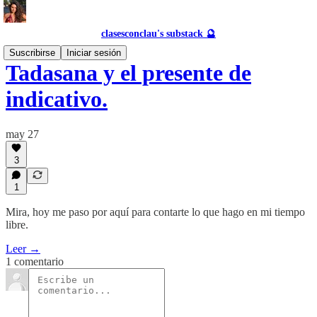
clasesconclau's substack 🔮
Suscribirse
Iniciar sesión
Tadasana y el presente de
indicativo.
may 27
3
1
Mira, hoy me paso por aquí para contarte lo que hago en mi tiempo
libre.
Leer →
1 comentario