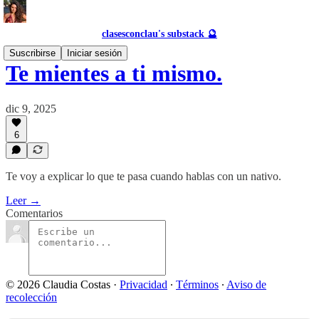
clasesconclau's substack 🔮
Suscribirse
Iniciar sesión
Te mientes a ti mismo.
dic 9, 2025
6
Te voy a explicar lo que te pasa cuando hablas con un nativo.
Leer →
Comentarios
© 2026 Claudia Costas
·
Privacidad
∙
Términos
∙
Aviso de
recolección